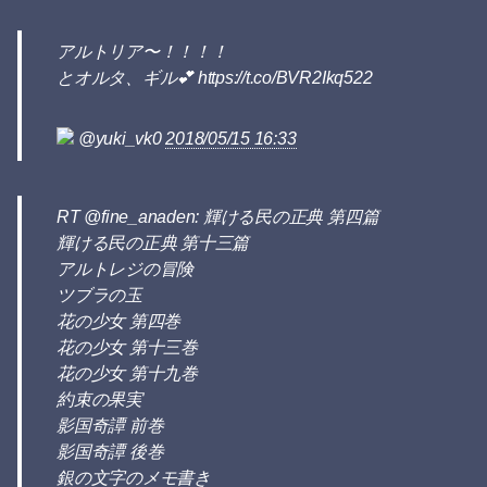
アルトリア〜！！！！
とオルタ、ギル💕 https://t.co/BVR2Ikq522
@yuki_vk0
2018/05/15 16:33
RT @fine_anaden: 輝ける民の正典 第四篇
輝ける民の正典 第十三篇
アルトレジの冒険
ツブラの玉
花の少女 第四巻
花の少女 第十三巻
花の少女 第十九巻
約束の果実
影国奇譚 前巻
影国奇譚 後巻
銀の文字のメモ書き