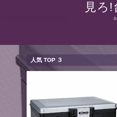
見ろ
台
人気 TOP ３