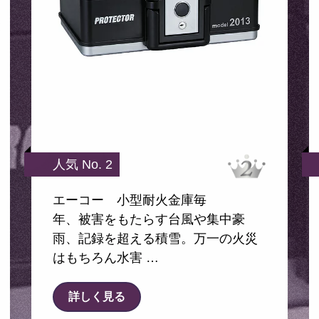
人気 No. 2
エーコー 小型耐火金庫毎
年、被害をもたらす台風や集中豪
雨、記録を超える積雪。万一の火災
はもちろん水害 …
詳しく見る