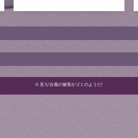
© 見ろ!台風の被害がゴミのようだ!