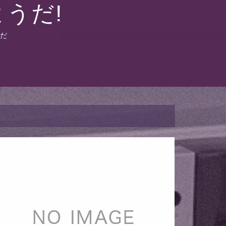
うだ!
だ