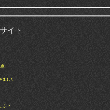
サイト
意点
みました
なさい