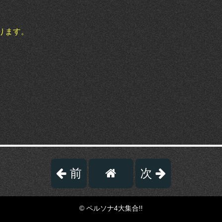
ります。
前
次
© ペルソナ4大集合!!