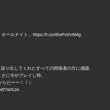
イト... https://t.co/4hvPx0V6Mg
品を世に送り出してくれたすべての関係者の方に感謝。
まさに今がプレイし時。
るからだーー！！）
wft7WSJA