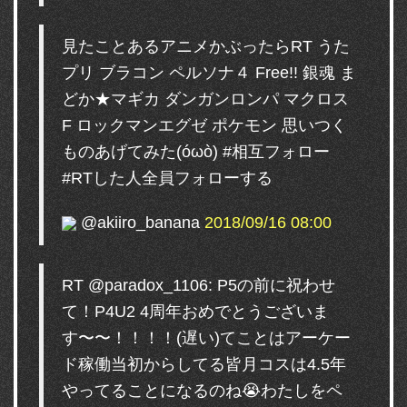
見たことあるアニメかぶったらRT うた
プリ ブラコン ペルソナ４ Free!! 銀魂 ま
どか★マギカ ダンガンロンパ マクロス
F ロックマンエグゼ ポケモン 思いつく
ものあげてみた(óωò) #相互フォロー
#RTした人全員フォローする
@akiiro_banana
2018/09/16 08:00
RT @paradox_1106: P5の前に祝わせ
て！P4U2 4周年おめでとうございま
す〜〜！！！！(遅い)てことはアーケー
ド稼働当初からしてる皆月コスは4.5年
やってることになるのね😭わたしをペ