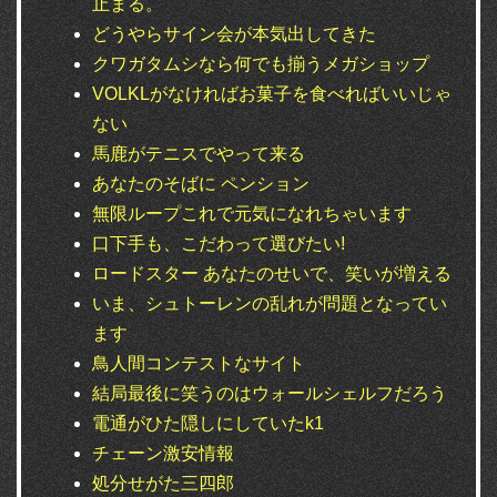
止まる。
どうやらサイン会が本気出してきた
クワガタムシなら何でも揃うメガショップ
VOLKLがなければお菓子を食べればいいじゃ
ない
馬鹿がテニスでやって来る
あなたのそばに ペンション
無限ループこれで元気になれちゃいます
口下手も、こだわって選びたい!
ロードスター あなたのせいで、笑いが増える
いま、シュトーレンの乱れが問題となってい
ます
鳥人間コンテストなサイト
結局最後に笑うのはウォールシェルフだろう
電通がひた隠しにしていたk1
チェーン激安情報
処分せがた三四郎