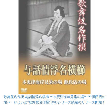
歌舞伎名作撰 与話情浮名横櫛 〜木更津海岸見染の場〜 〜源氏店の
場〜 いよいよ“歌舞伎名作撰”DVDシリーズ続編のリリース開始！