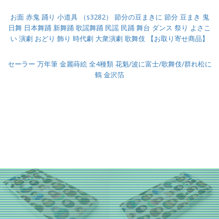
お面 赤鬼 踊り 小道具 （s3282） 節分の豆まきに 節分 豆まき 鬼
日舞 日本舞踊 新舞踊 歌謡舞踊 民謡 民踊 舞台 ダンス 祭り よさこ
い 演劇 おどり 飾り 時代劇 大衆演劇 歌舞伎 【お取り寄せ商品】
セーラー 万年筆 金麗蒔絵 全4種類 花魁/波に富士/歌舞伎/群れ松に
鶴 金沢箔