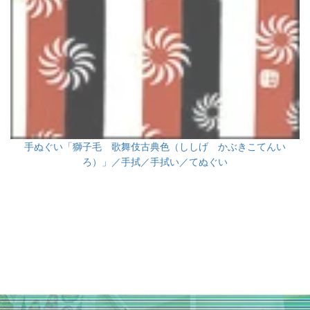
手ぬぐい「獅子毛 歌舞伎古典色（ししげ かぶきこてんい
ろ）」／手拭／手拭い／てぬぐい