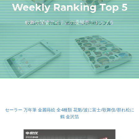
Weekly Ranking Top 5
歌舞伎関連アイテムの週間売上トップ５
セーラー 万年筆 金麗蒔絵 全4種類 花魁/波に富士/歌舞伎/群れ松に
鶴 金沢箔