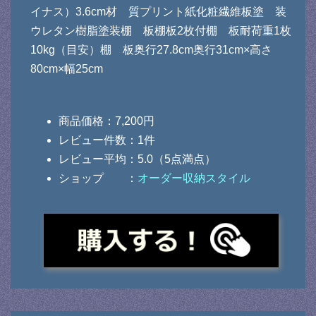
イナス）3.6cm材 質プリント紙化粧繊維板塗 装
ウレタン樹脂塗装棚 板棚板2枚付棚 板耐荷重1枚
10kg（目安）棚 板奥行27.8cm奥行31cm×高さ
80cm×幅25cm
商品価格：7,200円
レビュー件数：1件
レビュー平均：5.0（5点満点）
ショップ ：
オーダー収納スタイル